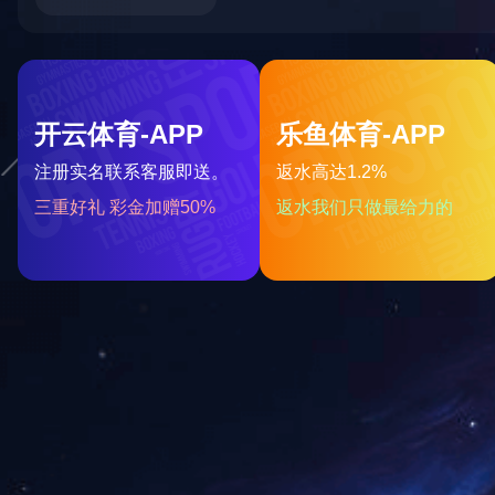
环卫车辆
除冰雪设备
三亿体育手机入口（China）
官方网站
三亿体育手机入口（China）官方网站
咨询电话：024-88200678
应聘电话：15040240533
邮箱：1048109766@qq.com
地址 ：辽宁省沈阳市于洪区黄河大街
粪便处理车又
128-26号
备，可将池内
联系人：杨总
该车自动化程
JDH-FB