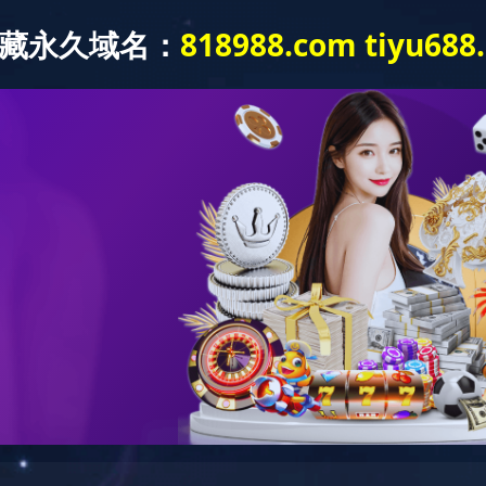
卫生事业
厂家
新闻中心
应用案例
招纳贤士