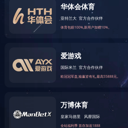
环卫车辆
产品展示
站体类设备
垃圾分类