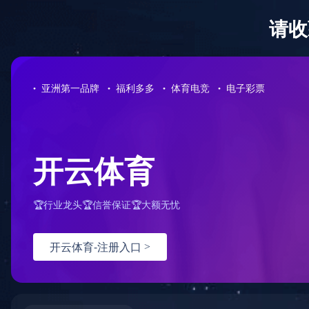
欢迎光临辽宁佳德华环境装备有限公司官网！
专注环境
环境设备定制生产
网站首页
关于我们
产品展示
三亿体育手机入口（China）官方网站