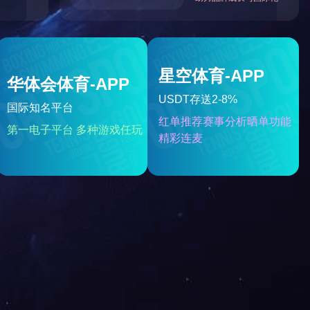
在
线
客
服
石油化工、造纸、皮革、制药等各行业的污物处理专用环保设
系统、有机处理系统、动态脱水系统、高压清洗系统等组成。
成本。
外接电源或自主发电、抽排一体的固液分离系统，使污物和水的