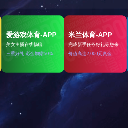
称吸污净化车，是城乡化粪池、养殖场、市政污水、食品，饮料，印染，
污物快速无害化处理。整车由汽车底盘、发电机组、控制系统、污水分离
度较高、操作简便、人性化设计、确保污物处理的速度、降低污物处理的
5型粪便处理车采用东风车作为底盘动力，可快速移动至指定地点作业，可