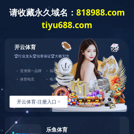
除冰雪案例