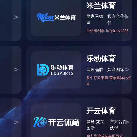
您的位置：
主页
>
关于我们
>
专利证书
在