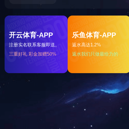
专利证书
生产场景
三亿体育手机入口（China）
官方网站
三亿体育手机入口（China）官方网站
咨询电话：024-88200678
应聘电话：15040240533
邮箱：1048109766@qq.com
地址 ：辽宁省沈阳市于洪区黄河大街
128-26号
联系人：杨总
企